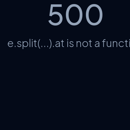
500
e.split(...).at is not a func